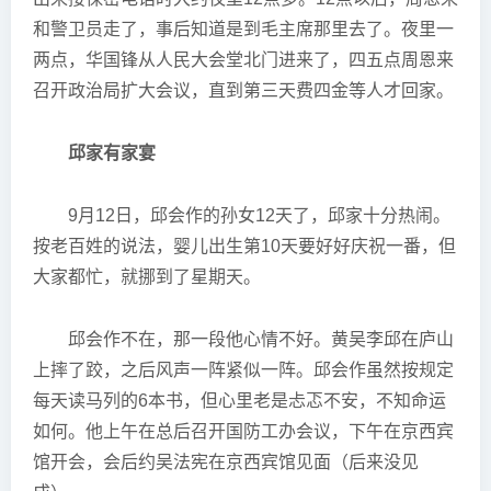
和警卫员走了，事后知道是到毛主席那里去了。夜里一
两点，华国锋从人民大会堂北门进来了，四五点周恩来
召开政治局扩大会议，直到第三天费四金等人才回家。
邱家有家宴
9月12日，邱会作的孙女12天了，邱家十分热闹。
按老百姓的说法，婴儿出生第10天要好好庆祝一番，但
大家都忙，就挪到了星期天。
邱会作不在，那一段他心情不好。黄吴李邱在庐山
上摔了跤，之后风声一阵紧似一阵。邱会作虽然按规定
每天读马列的6本书，但心里老是忐忑不安，不知命运
如何。他上午在总后召开国防工办会议，下午在京西宾
馆开会，会后约吴法宪在京西宾馆见面（后来没见