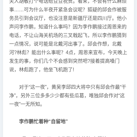
夫人胡敏打个电话给豆豆祝贺。看来，不会有什么麻烦
事……可为什么半夜开紧急会议呢？狐疑的邱会作被服
务员引到会议厅，也没注意是新疆厅还是四川厅。他小
声问李作鹏，知道什么事吗？因为李作鹏接过周恩来的
电话，不让山海关机场的三叉戟起飞，所以李作鹏猜到
一点情况，说可能是北戴河出事了。邱会作想，北戴
河?林彪？能出什么事呢？4点，周恩来宣布，今天晚上
发生的事，你们几个不会感到突然吧?接着提高嗓门
说，林彪跑了，他坐飞机跑了!
对于“这一夜”，黄吴李邱四大将中只有邱会作最“干
净”，另外三位多多少少都有些瓜葛，唯独邱会作对“这
一夜”一无所知。
李作鹏忙着种“自留地”