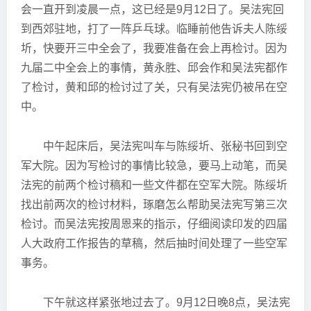
会一直开到凌晨一点，这已经是9月12日了。吴法宪回
到西郊驻地，打了一阵乒乓球。临睡前他告诉夫人陈绥
圻，快要开三中全会了，我要准备在会上再检讨。因为
九届二中全会上的事情，黄永胜、邱会作和吴法宪都作
了检讨，黄和邱的检讨过了关，只有吴法宪仍被吊在空
中。
中午起床后，吴法宪叫车与陈绥圻、张秘书回到空
军大院。因为写检讨的事情比较急，要马上动笔，而吴
法宪的前两个检讨稿和一些文件都在空军大院。陈绥圻
找出前两次的检讨材料，琢磨怎么帮助吴法宪写第三次
检讨。而吴法宪按周恩来的指示，仔细阅读印发的四届
人大政府工作报告的草稿，然后抽时间处理了一些空军
事务。
下午就这样紧张地过去了。9月12日晚8点，吴法宪