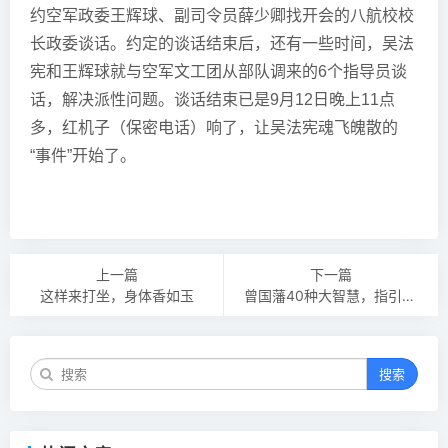
约空军政委王辉球、副司令员薛少卿找开会的八航校校
长政委谈话。约定的谈话结束后，还有一些时间，吴法
宪和王辉球就与空军文工团从部队调来的6个指导员谈
话，解决派性问题。谈话结束已是9月12日晚上11点
多，红机子（保密电话）响了，让吴法宪魂飞魄散的
“事件”开始了。
上一篇
下一篇
这样来打坐，身体香如玉
曾国藩40种大智慧，指引当下人生的40味奇药！
搜索