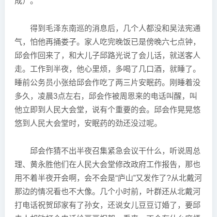
成）。
得到毛泽东南巡的消息后，几个人都没和吴法宪通
气，怕他再捅娄子。家人吃完晚饭已是傍晚六七点钟，
邱会作回来了，和大儿子邱路光说了会儿话，就送客人
走。工作到半夜，他心里烦，多喝了几口酒，就睡了。
睡前公务员小张给邱会作吃了两三片安眠药。刚睡着没
多久，凌晨3点左右，邱会作被周恩来的电话叫醒，叫
他立即到人民大会堂，说有个重要的会。邱会作晃晃悠
悠到人民大会堂时，安眠药的劲还没过呢。
邱会作猜不出半夜召集紧急会议干什么，听说周总
理、黄永胜他们在人民大会堂修改政府工作报告，那也
用不着半夜开会啊，会不会是“庐山”又发作了?从北戴河
那边的情况看也不大像。几个小时前，叶群还从北戴河
打电话祝贺邱家有了孙女，还说女儿豆豆订婚了，要邱