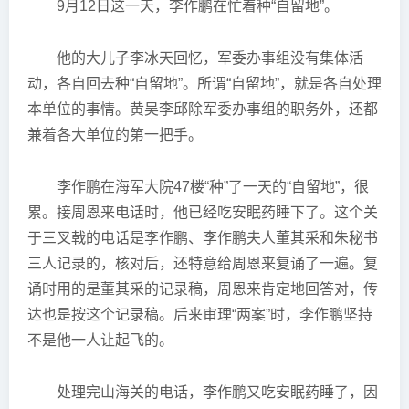
9月12日这一天，李作鹏在忙着种“自留地”。
他的大儿子李冰天回忆，军委办事组没有集体活
动，各自回去种“自留地”。所谓“自留地”，就是各自处理
本单位的事情。黄吴李邱除军委办事组的职务外，还都
兼着各大单位的第一把手。
李作鹏在海军大院47楼“种”了一天的“自留地”，很
累。接周恩来电话时，他已经吃安眠药睡下了。这个关
于三叉戟的电话是李作鹏、李作鹏夫人董其采和朱秘书
三人记录的，核对后，还特意给周恩来复诵了一遍。复
诵时用的是董其采的记录稿，周恩来肯定地回答对，传
达也是按这个记录稿。后来审理“两案”时，李作鹏坚持
不是他一人让起飞的。
处理完山海关的电话，李作鹏又吃安眠药睡了，因