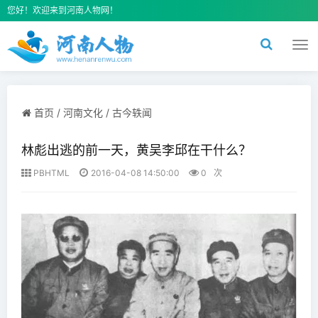
您好！欢迎来到河南人物网！
切
换
导
航
首页
/
河南文化
/
古今轶闻
林彪出逃的前一天，黄吴李邱在干什么？
PBHTML
2016-04-08 14:50:00
0
次