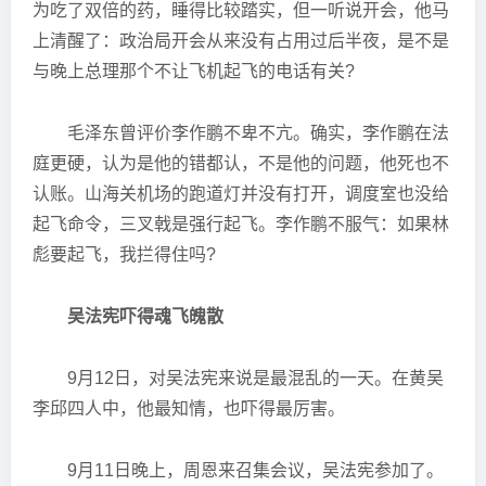
为吃了双倍的药，睡得比较踏实，但一听说开会，他马
上清醒了：政治局开会从来没有占用过后半夜，是不是
与晚上总理那个不让飞机起飞的电话有关?
毛泽东曾评价李作鹏不卑不亢。确实，李作鹏在法
庭更硬，认为是他的错都认，不是他的问题，他死也不
认账。山海关机场的跑道灯并没有打开，调度室也没给
起飞命令，三叉戟是强行起飞。李作鹏不服气：如果林
彪要起飞，我拦得住吗?
吴法宪吓得魂飞魄散
9月12日，对吴法宪来说是最混乱的一天。在黄吴
李邱四人中，他最知情，也吓得最厉害。
9月11日晚上，周恩来召集会议，吴法宪参加了。