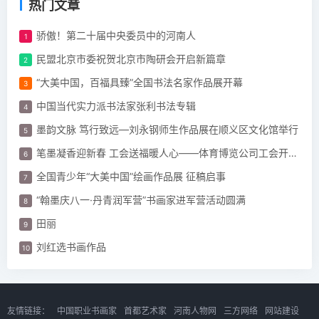
热门文章
骄傲！第二十届中央委员中的河南人
民盟北京市委祝贺北京市陶研会开启新篇章
“大美中国，百福具臻”全国书法名家作品展开幕
中国当代实力派书法家张利书法专辑
墨韵文脉 笃行致远—刘永钢师生作品展在顺义区文化馆举行
笔墨凝香迎新春 工会送福暖人心——体育博览公司工会开展“迎新春 春联”活动
全国青少年“大美中国”绘画作品展 征稿启事
“翰墨庆八一·丹青润军营”书画家进军营活动圆满
田丽
刘红选书画作品
友情链接：
中国职业书画家
首都艺术家
河南人物网
三方网络
网站建设