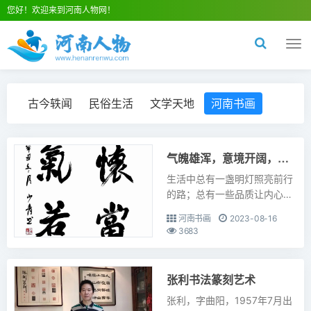
您好！欢迎来到河南人物网！
切
换
导
航
古今轶闻
民俗生活
文学天地
河南书画
气魄雄浑，意境开阔，书法家李少青作品欣赏
生活中总有一盏明灯照亮前行
的路；总有一些品质让内心满
怀憧憬；总有一些信仰让灵魂
河南书画
2023-08-16
有栖息之所，总有一些场景触
3683
动心灵。我们常说，字如其
人，确实如此。优秀的书法家
创作的...
张利书法篆刻艺术
张利，字曲阳，1957年7月出