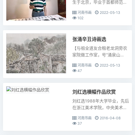
生于北京，毕业于首都师范大
学书法艺术专业。研习书法篆
河南书画
2022-05-13
刻艺术近五十载，以隶篆见
102
长。近年来活跃于书坛，其中
于2018年1月应邀赴日本参...
张涌辛丑诗画选
【与祖全道友合租老龙洞旁农
家院做工作室，号“涌泉山
居”，又得漆钢君题额，喜不能
河南书画
2022-05-13
禁！乃命笔】寄寓农家竹树
47
湾，此身幸可傍南山。一蓑烟
雨挥毫乐，半世浮生品茗闲。
草底...
刘红选横幅作品欣赏
刘红选1988年大学毕业，先后
在浙江美术学院，中央美术学
院学习。文化部特聘书画家、
河南书画
2016-04-08
中国楹联学会书法艺术委员会
37
委员、中国水墨艺术研究院研
究员、培训部主任、香港国