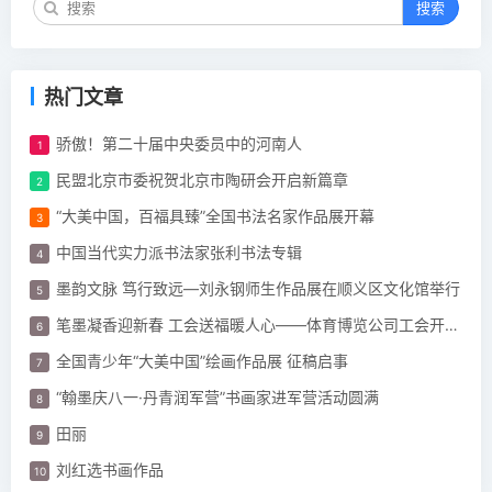
搜索
热门文章
骄傲！第二十届中央委员中的河南人
民盟北京市委祝贺北京市陶研会开启新篇章
“大美中国，百福具臻”全国书法名家作品展开幕
中国当代实力派书法家张利书法专辑
墨韵文脉 笃行致远—刘永钢师生作品展在顺义区文化馆举行
笔墨凝香迎新春 工会送福暖人心——体育博览公司工会开展“迎新春 春联”活动
全国青少年“大美中国”绘画作品展 征稿启事
“翰墨庆八一·丹青润军营”书画家进军营活动圆满
田丽
刘红选书画作品