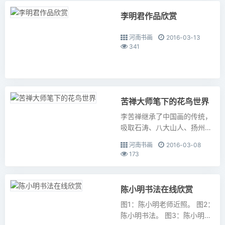
际...
李明君作品欣赏
河南书画
2016-03-13
341
苦禅大师笔下的花鸟世界
李苦禅继承了中国画的传统，
吸取石涛、八大山人、扬州画
派、吴昌硕、齐白石等人的技
河南书画
2016-03-08
法，在花鸟大写意绘画方面有
173
特色。有豪放，气势磅礴，形
象鲜明的风格，树立了大写意
花鸟...
陈小明书法在线欣赏
图1：陈小明老师近照。 图2：
陈小明书法。 图3：陈小明书