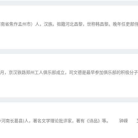
今河南省焦作孟州市）人，汉族。祖籍河北昌黎，世称韩昌黎。晚年任吏部
年9月，京汉铁路郑州工人俱乐部成立，司文德是最早参加俱乐部的积极分子。
社(今河南长葛县)人，著名文学理论批评家，著有《诗品》等。 钟嵘 