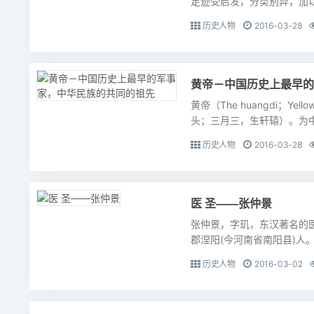
足迹受启发，分类别异，加以
历史人物
2016-03-28
黄帝－中国历史上最早的
黄帝（The huangdi；Y
头；三月三，生轩辕）。为中华
历史人物
2016-03-28
医 圣——张仲景
张仲景，字玑，东汉著名的医
郡涅阳(今河南省南阳县)人。
历史人物
2016-03-02