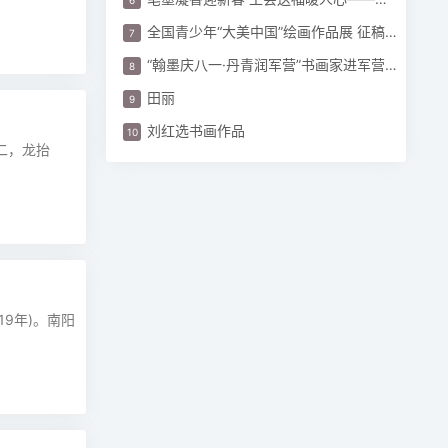
全国青少年“大美中国”绘画作品展 征稿启事
“翰墨庆八一·丹青润军营”书画家进军营活动圆满
田丽
刘红选书画作品
月二，龙抬
9年)。南阳