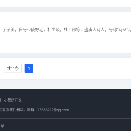
人。字子美，自号少陵野老，杜少陵，杜工部等，盛唐大诗人，号称“诗圣”,
共11条
1
设
小程序开发
们删除。邮箱：75658712@qq.com
3号