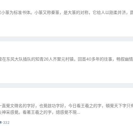
以小篆为标准书体。小篆又称秦篆，是大篆的对称，它给人以刚柔并济，
地曾在东风大队插队的知青26人齐聚元村镇，回首40多年的往事，畅叙幽
一直覺文徵名的字好，也覺啟功字好，今日看王羲之的字，頓覺天下字只
神采感覺。看著王羲之的字，總感覺不現...
332