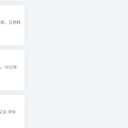
侍郎，又称韩
1922年
又名:字仲