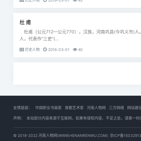
历史人物
2016-03-01
45
杜 甫
杜甫（公元712—公元770），汉族，河南巩县(今巩义市)
人，代表作“三吏”(...
历史人物
2016-03-01
40
友情链接：
中国职业书画家
首都艺术家
河南人物网
三方网络
网站建
声明：
本站部分内容来源于互联网，如果有侵权内容、不妥之处，请第一时间联系我
© 2018-2022 河南人物网(WWW.HENANRENWU.COM)
京ICP备1503291