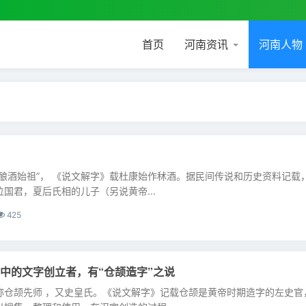
首页
河南资讯
河南人物
酿酒始祖”， 《说文解字》载杜康始作秫酒。据民间传说和历史资料记载
国君，夏后氏相的儿子（另说黄帝...
425
中的文字创立者，有“仓颉造字”之说
称仓颉先师 ，又史皇氏。《说文解字》记载仓颉是黄帝时期造字的左史官