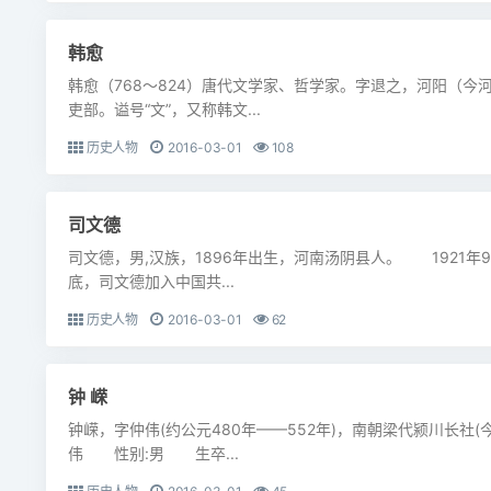
韩愈
韩愈（768～824）唐代文学家、哲学家。字退之，河阳（
吏部。谥号“文”，又称韩文...
历史人物
2016-03-01
108
司文德
司文德，男,汉族，1896年出生，河南汤阴县人。 1921
底，司文德加入中国共...
历史人物
2016-03-01
62
钟 嵘
钟嵘，字仲伟(约公元480年——552年)，南朝梁代颍川长
伟 性别:男 生卒...