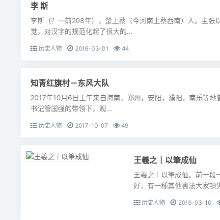
李 斯
李斯（？—前208年），楚上蔡（今河南上蔡西南）人。主张
觉，对汉字的规范化起了很大的...
历史人物
2016-03-01
44
知青红旗村－东风大队
2017年10月6日上午来自海南，郑州，安阳，濮阳，南乐等
书记管国强的带领下，观...
历史人物
2017-10-07
49
王羲之｜以筆成仙
王羲之｜以筆成仙。前一段
好，有一種其他書法大家顿失
历史人物
2016-03-10