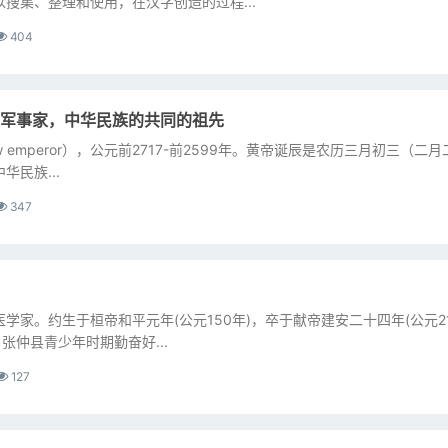
搜集、整理和使用，在汉字创造的过程...
404
军事家，中华民族的共同的祖先
ellow emperor），公元前2717-前2599年。黄帝诞辰是农历三月初三（二
民族...
347
学家。约生于桓帝和平元年(公元150年)，卒于献帝建安二十四年(公元21
张仲县青少年时期勤奋好...
127