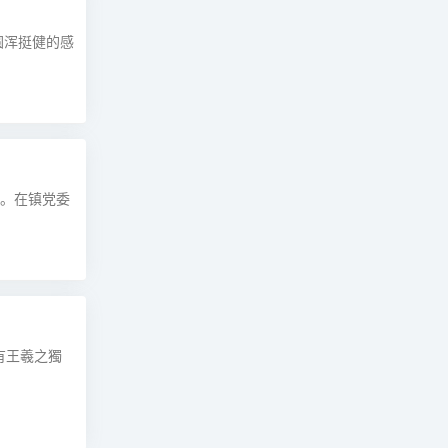
圆浑挺健的感
情。在镇党委
有王羲之獨