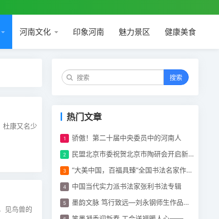
河南文化
印象河南
魅力景区
健康美食
搜索
热门文章
，杜康又名少
骄傲！第二十届中央委员中的河南人
民盟北京市委祝贺北京市陶研会开启新篇章
“大美中国，百福具臻”全国书法名家作品展开幕
中国当代实力派书法家张利书法专辑
墨韵文脉 笃行致远—刘永钢师生作品展在顺义区文化馆举行
，见鸟兽的
笔墨凝香迎新春 工会送福暖人心——体育博览公司工会开展“迎新春 春联”活动