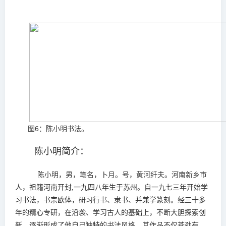
图6：陈小明书法。
陈小明简介：
陈小明，男，笔名，卜月。号，黄河纤夫。河南新乡市
人，祖籍河南开封,一九四八年生于苏州。自一九七三年开始学
习书法，书宗欧体，研习行书、隶书、并兼学篆刻。经三十多
年的精心专研，在沿袭、学习古人的基础上，不断大胆探索创
新，逐渐形成了他自己独特的书法风格。其作品不仅苍劲有