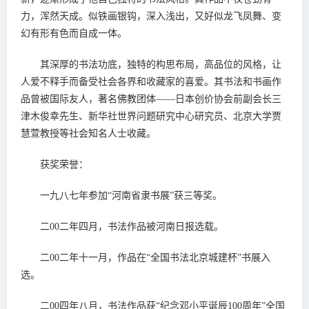
力，浑然天成。似铁画银钩，深入浅出，又好似龙飞凤舞、变
幻有形有色而自成一体。
其深厚的书法功底，独特的构思布局，高品位的风格，让
人爱不释手而备受社会各界和收藏家的喜爱。其书法和书画作
品曾被国际友人，著名佛教团体——日本创价协会前副会长三
津木俊幸先生、新华社世界问题研究中心研究员、北京大学贾
慧萱教授等社会知名人士收藏。
获奖荣誉：
一九八七年参加“河南省隶书展”获三等奖。
二00二年四月，书法作品被河南日报选载。
二00二年十一月，作品在“全国书法北京城建杯”书展入
选。
二00四年八月，书法作品获“纪念邓小平诞辰100周年”全国