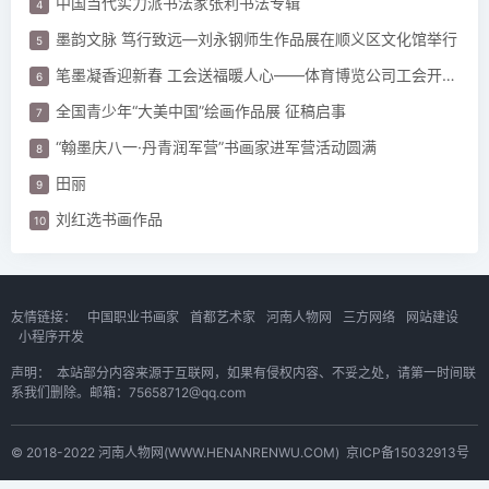
中国当代实力派书法家张利书法专辑
墨韵文脉 笃行致远—刘永钢师生作品展在顺义区文化馆举行
笔墨凝香迎新春 工会送福暖人心——体育博览公司工会开展“迎新春 春联”活动
全国青少年“大美中国”绘画作品展 征稿启事
“翰墨庆八一·丹青润军营”书画家进军营活动圆满
田丽
刘红选书画作品
友情链接：
中国职业书画家
首都艺术家
河南人物网
三方网络
网站建设
小程序开发
声明：
本站部分内容来源于互联网，如果有侵权内容、不妥之处，请第一时间联
系我们删除。邮箱：75658712@qq.com
© 2018-2022 河南人物网(WWW.HENANRENWU.COM)
京ICP备15032913号