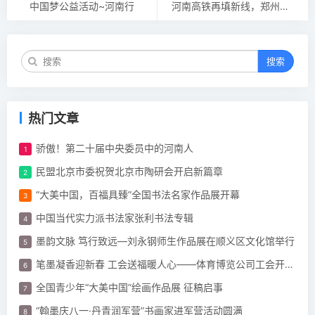
中国梦公益活动~河南行
河南高铁再填新线，郑州至厦门首趟高铁列车开通
搜索
热门文章
骄傲！第二十届中央委员中的河南人
民盟北京市委祝贺北京市陶研会开启新篇章
“大美中国，百福具臻”全国书法名家作品展开幕
中国当代实力派书法家张利书法专辑
墨韵文脉 笃行致远—刘永钢师生作品展在顺义区文化馆举行
笔墨凝香迎新春 工会送福暖人心——体育博览公司工会开展“迎新春 春联”活动
全国青少年“大美中国”绘画作品展 征稿启事
“翰墨庆八一·丹青润军营”书画家进军营活动圆满