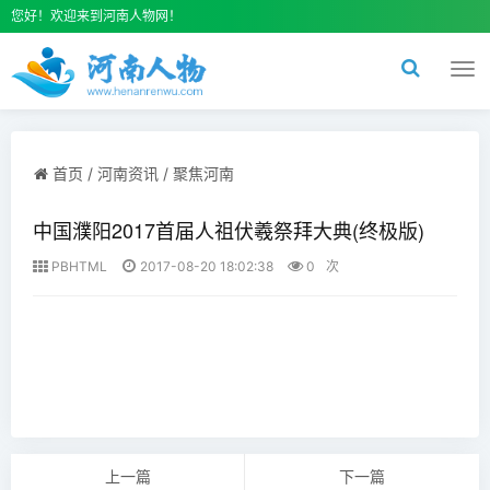
您好！欢迎来到河南人物网！
切
换
导
航
首页
/
河南资讯
/
聚焦河南
中国濮阳2017首届人祖伏羲祭拜大典(终极版)
PBHTML
2017-08-20 18:02:38
0
次
上一篇
下一篇