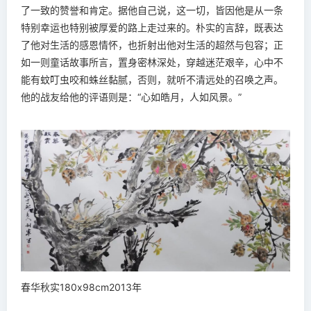
了一致的赞誉和肯定。据他自己说，这一切，皆因他是从一条
特别幸运也特别被厚爱的路上走过来的。朴实的言辞，既表达
了他对生活的感恩情怀，也折射出他对生活的超然与包容；正
如一则童话故事所言，置身密林深处，穿越迷茫艰辛，心中不
能有蚊叮虫咬和蛛丝黏腻，否则，就听不清远处的召唤之声。
他的战友给他的评语则是：“心如皓月，人如风景。”
春华秋实180x98cm2013年