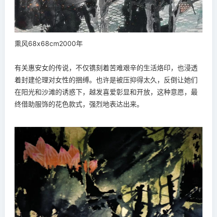
熏风68x68cm2000年
有关惠安女的传说，不仅镌刻着苦难艰辛的生活烙印，也浸透
着封建伦理对女性的捆缚。也许是被压抑得太久，反倒让她们
在阳光和沙滩的诱惑下，越发喜爱彰显和开放，这种意愿，最
终借助服饰的花色款式，强烈地表达出来。