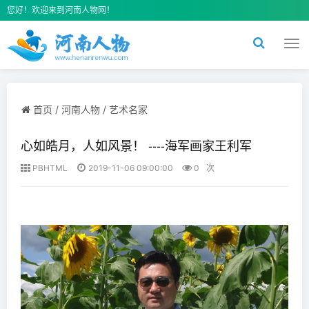
您好！欢迎来到河南人物网！
切
换
导
航
首页
/
河南人物
/
艺术名家
心如皓月，人如风景！ ----海军画家王利军
PBHTML
2019-11-06 09:00:00
0
次