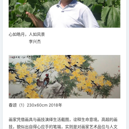
心如皓月，人如风景
李兴杰
春颂（1）230x60cm 2018年
画家凭借画具与画技演绎生活截图，诠释生命意境。高超的画
技，貌似出自得心应手的笔端，实则是对画家艺术品位与人文