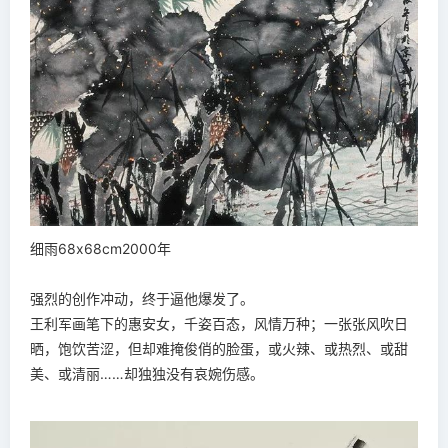
细雨68x68cm2000年
强烈的创作冲动，终于逼他爆发了。
王利军画笔下的惠安女，千姿百态，风情万种；一张张风吹日
晒，饱饮苦涩，但却难掩俊俏的脸蛋，或火辣、或热烈、或甜
美、或清丽……却独独没有哀婉伤感。