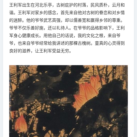
王利军出生在河北乐亭，古树庇护的村落，民风质朴，云月和
谐。王利军对家乡的感念，首先来自他对古树的眷恋和对乡情
的迷醉。他的爷爷武艺高强，却以儒善宽和赢得乡邻的尊重。
爷爷不仅乐善好施，还以礼待人。在爷爷的品格影响下，王利
军身心健康成长。用他自己的话说，我的文化之根，来自爷
爷，也来自爷爷经常给我讲述的那棵古槐树。童真的心灵得到
良好的滋养，让王利军受益无穷。