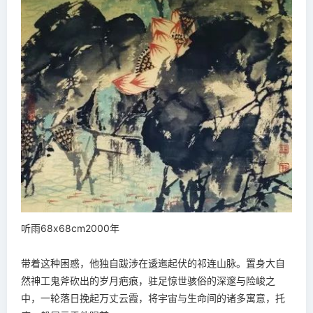
听雨68x68cm2000年
带着这种困惑，他独自跋涉在逶迤起伏的祁连山脉。置身大自
然神工鬼斧砍出的岁月疤痕，驻足惊世骇俗的深邃与险峻之
中，一轮落日挽起万丈云霞，将宇宙与生命间的诸多寓意，托