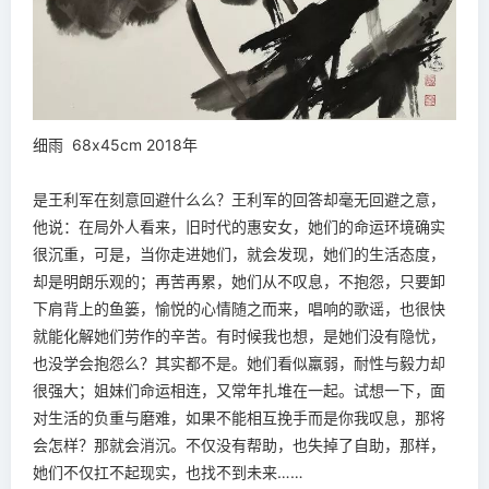
细雨 68x45cm 2018年
是王利军在刻意回避什么么？王利军的回答却毫无回避之意，
他说：在局外人看来，旧时代的惠安女，她们的命运环境确实
很沉重，可是，当你走进她们，就会发现，她们的生活态度，
却是明朗乐观的；再苦再累，她们从不叹息，不抱怨，只要卸
下肩背上的鱼篓，愉悦的心情随之而来，唱响的歌谣，也很快
就能化解她们劳作的辛苦。有时候我也想，是她们没有隐忧，
也没学会抱怨么？其实都不是。她们看似羸弱，耐性与毅力却
很强大；姐妹们命运相连，又常年扎堆在一起。试想一下，面
对生活的负重与磨难，如果不能相互挽手而是你我叹息，那将
会怎样？那就会消沉。不仅没有帮助，也失掉了自助，那样，
她们不仅扛不起现实，也找不到未来……