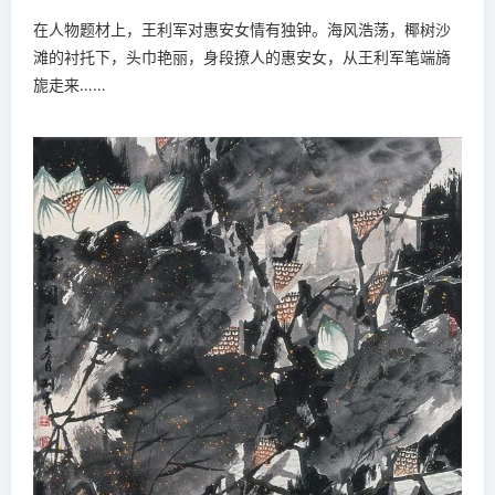
在人物题材上，王利军对惠安女情有独钟。海风浩荡，椰树沙
滩的衬托下，头巾艳丽，身段撩人的惠安女，从王利军笔端旖
旎走来……