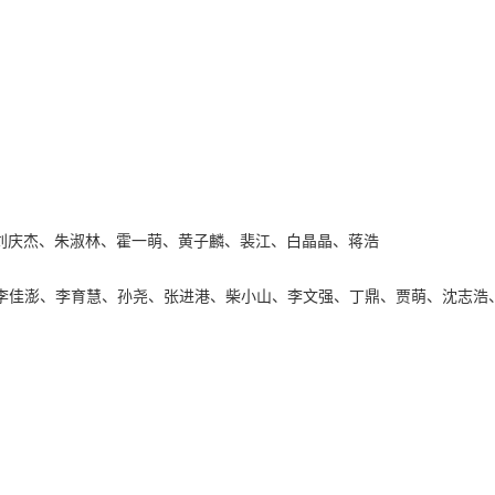
刘庆杰、朱淑林、霍一萌、黄子麟、裴江、白晶晶、蒋浩
、李佳澎、李育慧、孙尧、张进港、柴小山、李文强、丁鼎、贾萌、沈志浩