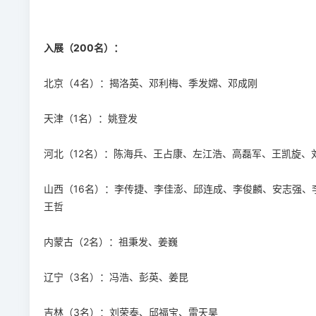
入展（200名）：
北京（4名）：揭洛英、邓利梅、季发嫦、邓成刚
天津（1名）：姚登发
河北（12名）：陈海兵、王占康、左江浩、高磊军、王凯旋、
山西（16名）：李传捷、李佳澎、邱连成、李俊麟、安志强
王哲
内蒙古（2名）：祖秉发、姜巍
辽宁（3名）：冯浩、彭英、姜昆
吉林（3名）：刘荣泰、邱福宝、雷天昊