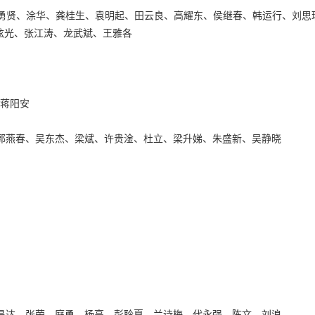
梅勇贤、涂华、龚桂生、袁明起、田云良、高耀东、侯继春、韩运行、刘思
炫光、张江涛、龙武斌、王雅各
、蒋阳安
、郭燕春、吴东杰、梁斌、许贵淦、杜立、梁升娣、朱盛新、吴静晓
胡昌达、张荣、庭勇、杨高、彭聆夏、兰诗梅、代永强、陈文、刘浪