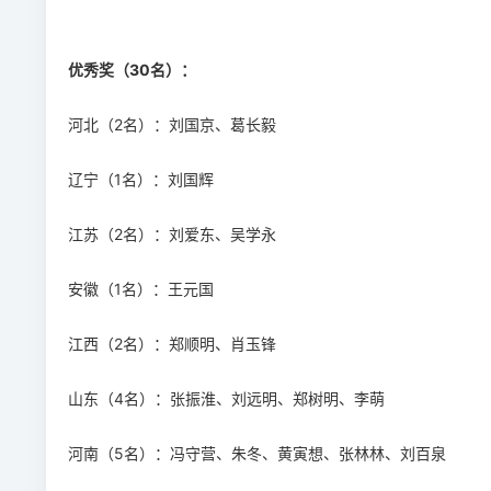
优秀奖（
30名
）：
河北（2名）：刘国京、葛长毅
辽宁（1名）：刘国辉
江苏（2名）：刘爱东、吴学永
安徽（1名）：王元国
江西（2名）：郑顺明、肖玉锋
山东（4名）：张振淮、刘远明、郑树明、李萌
河南（5名）：冯守营、朱冬、黄寅想、张林林、刘百泉