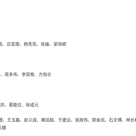
洁、庄亚南、杨亮亮、张操、梁培顺
伟、周多伟、李双根、方恒仓
道庆、夏能位、徐成元
兴德、王玉磊、赵义成、黄廷超、于建业、吴政伟、郭金凤、石文博、林长
玉娥