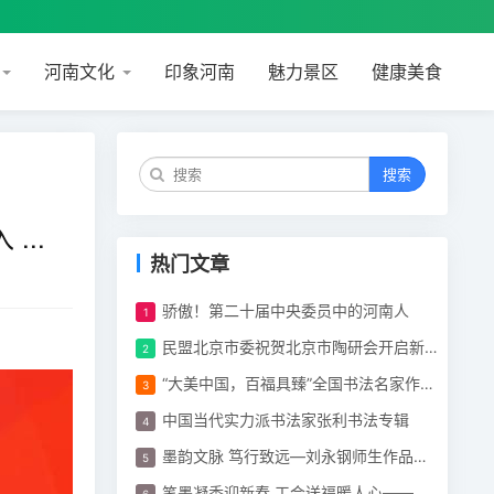
河南文化
印象河南
魅力景区
健康美食
搜索
..
热门文章
骄傲！第二十届中央委员中的河南人
民盟北京市委祝贺北京市陶研会开启新篇章
“大美中国，百福具臻”全国书法名家作品展开幕
中国当代实力派书法家张利书法专辑
墨韵文脉 笃行致远—刘永钢师生作品展在顺义区文化馆举行
笔墨凝香迎新春 工会送福暖人心——体育博览公司工会开展“迎新春 春联”活动