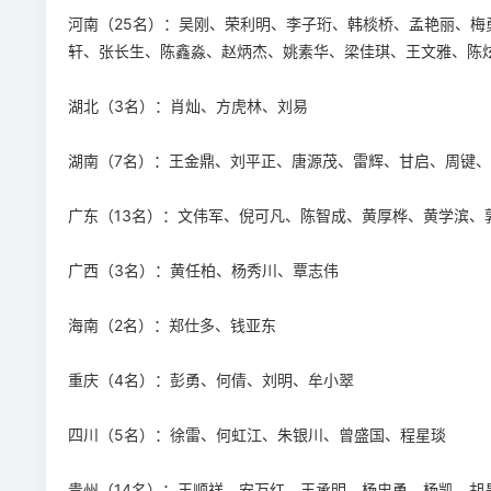
河南（25名）：吴刚、荣利明、李子珩、韩棪桥、孟艳丽、
轩、张长生、陈鑫淼、赵炳杰、姚素华、梁佳琪、王文雅、陈
湖北（3名）：肖灿、方虎林、刘易
湖南（7名）：王金鼎、刘平正、唐源茂、雷辉、甘启、周键
广东（13名）：文伟军、倪可凡、陈智成、黄厚桦、黄学滨
广西（3名）：黄任柏、杨秀川、覃志伟
海南（2名）：郑仕多、钱亚东
重庆（4名）：彭勇、何倩、刘明、牟小翠
四川（5名）：徐雷、何虹江、朱银川、曾盛国、程星琰
贵州（14名）：王顺祥、安万红、王承明、杨忠勇、杨凯、