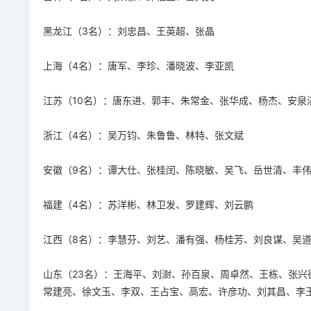
黑龙江（3名）：刘忠昌、王英超、张晶
上海（4名）：唐军、李珍、潘晓波、李亚凯
江苏（10名）：唐东进、郭丰、朱常金、张华成、杨杰、安泉
浙江（4名）：吴万钧、朱鲁鲁、林特、张文斌
安徽（9名）：谭大仕、张桂闰、陈晓敏、吴飞、岳世清、丰
福建（4名）：苏洋彬、林卫发、罗建辉、刘云鹏
江西（8名）：李慧芬、刘艺、潘有强、杨桂芳、刘良谋、吴
山东（23名）：王海平、刘澍、孙百泉、周卓然、王栋、张
常建亮、徐文玉、李双、王占宝、高宏、许彦功、刘其昌、李