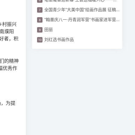
全国青少年“大美中国”绘画作品展 征稿启事
“翰墨庆八一·丹青润军营”书画家进军营活动圆满
乡村振兴
田丽
河南濮阳
好者，积
刘红选书画作品
们的精神
幅优秀作
场，为提