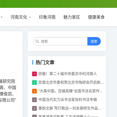
河南文化
印象河南
魅力景区
健康美食
搜索
热门文章
骄傲！第二十届中央委员中的河南人
展研究院
民盟北京市委祝贺北京市陶研会开启新篇章
青、中国
“大美中国，百福具臻”全国书法名家作品展开幕
唐俊凯、
中国当代实力派书法家张利书法专辑
限公司”
墨韵文脉 笃行致远—刘永钢师生作品展在顺义区文化馆举行
笔墨凝香迎新春 工会送福暖人心——体育博览公司工会开展“迎新春 春联”活动