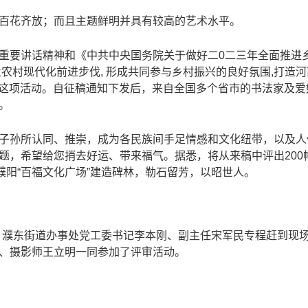
百花齐放；而且主题鲜明并具有较高的艺术水平。
重要讲话精神和《中共中央国务院关于做好二0二三年全面推进
农村现代化前进步伐, 形成共同参与乡村振兴的良好氛围,打造
了这项活动。自征稿通知下发后，来自全国多个省市的书法家及爱
。
子孙所认同、推崇，成为各民族间手足情感和文化纽带，以及人
题，希望给您捎去好运、带来福气。据悉，将从来稿中评出200
濮阳“百福文化广场”建造碑林，勒石留芳，以昭世人。
，濮东街道办事处党工委书记李本刚、副主任宋军民专程赶到现
殿俊、摄影师王立明一同参加了评审活动。
展组委会