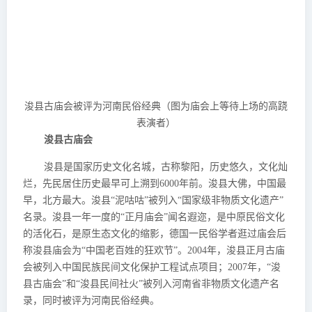
浚县古庙会被评为河南民俗经典（图为庙会上等待上场的高跷
表演者）
浚县古庙会
浚县是国家历史文化名城，古称黎阳，历史悠久，文化灿
烂，先民居住历史最早可上溯到6000年前。浚县大佛，中国最
早，北方最大。浚县“泥咕咕”被列入“国家级非物质文化遗产”
名录。浚县一年一度的“正月庙会”闻名遐迩，是中原民俗文化
的活化石，是原生态文化的缩影，德国一民俗学者逛过庙会后
称浚县庙会为“中国老百姓的狂欢节”。2004年，浚县正月古庙
会被列入中国民族民间文化保护工程试点项目；2007年，“浚
县古庙会”和“浚县民间社火”被列入河南省非物质文化遗产名
录，同时被评为河南民俗经典。