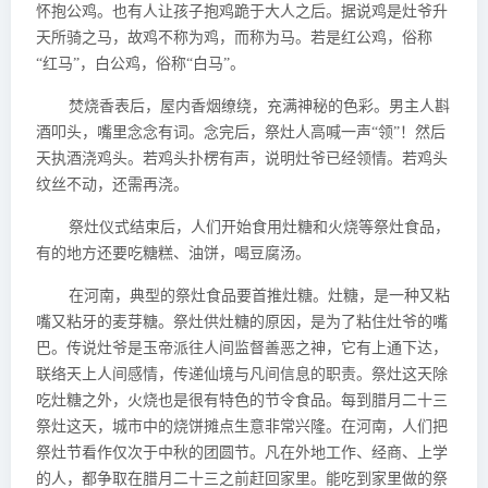
怀抱公鸡。也有人让孩子抱鸡跪于大人之后。据说鸡是灶爷升
天所骑之马，故鸡不称为鸡，而称为马。若是红公鸡，俗称
“红马”，白公鸡，俗称“白马”。
焚烧香表后，屋内香烟缭绕，充满神秘的色彩。男主人斟
酒叩头，嘴里念念有词。念完后，祭灶人高喊一声“领”！然后
天执酒浇鸡头。若鸡头扑楞有声，说明灶爷已经领情。若鸡头
纹丝不动，还需再浇。
祭灶仪式结束后，人们开始食用灶糖和火烧等祭灶食品，
有的地方还要吃糖糕、油饼，喝豆腐汤。
在河南，典型的祭灶食品要首推灶糖。灶糖，是一种又粘
嘴又粘牙的麦芽糖。祭灶供灶糖的原因，是为了粘住灶爷的嘴
巴。传说灶爷是玉帝派往人间监督善恶之神，它有上通下达，
联络天上人间感情，传递仙境与凡间信息的职责。祭灶这天除
吃灶糖之外，火烧也是很有特色的节令食品。每到腊月二十三
祭灶这天，城市中的烧饼摊点生意非常兴隆。在河南，人们把
祭灶节看作仅次于中秋的团圆节。凡在外地工作、经商、上学
的人，都争取在腊月二十三之前赶回家里。能吃到家里做的祭