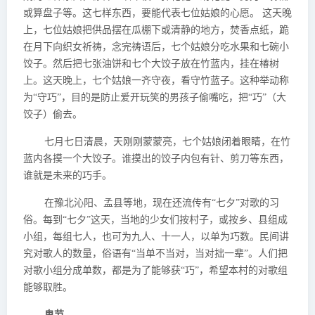
或算盘子等。这七样东西，要能代表七位姑娘的心愿。 这天晚
上，七位姑娘把供品摆在瓜棚下或清静的地方，焚香点纸，跪
在月下向织女祈祷，念完祷语后，七个姑娘分吃水果和七碗小
饺子。然后把七张油饼和七个大饺子放在竹蓝内，挂在椿树
上。这天晚上，七个姑娘一齐守夜，看守竹蓝子。这种举动称
为“守巧”，目的是防止爱开玩笑的男孩子偷嘴吃，把“巧”（大
饺子）偷去。
七月七日清晨，天刚刚蒙蒙亮，七个姑娘闭着眼睛，在竹
蓝内各摸一个大饺子。谁摸出的饺子内包有针、剪刀等东西，
谁就是未来的巧手。
在豫北沁阳、孟县等地，现在还流传有“七夕”对歌的习
俗。每到“七夕”这天，当地的少女们按村子，或按乡、县组成
小组，每组七人，也可为九人、十一人，以单为巧数。民间讲
究对歌人的数量，俗语有“当单不当对，当对拙一辈”。人们把
对歌小组分成单数，都是为了能够获“巧”，希望本村的对歌组
能够取胜。
鬼节