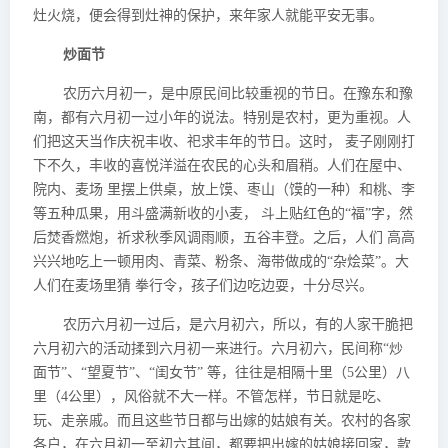
灶火烧，便会得到灶神的保护，来年家人就能平安无事。
炒面节
农历六月初一，是中原民间比较重视的节日。在豫东和豫
南，都有六月初一过小年的说法。特别是农村，更为重视。人
们把这天当作庆祝丰收、祀求丰年的节日。这时， 麦子刚刚打
下不久，丰收的喜悦洋溢在农民的心头和眉稍。人们在屋中、
院内、麦场 里摆上供桌，放上馍、枣山（馍的一种）和桃、李
等五种瓜果，用斗盛满新收的小麦， 斗上贴红色的“福”字，然
后焚香燃炮，祈求秋季风调雨顺，五谷丰登。之后，人们 高高
兴兴地吃上一顿用肉、青菜、粉条、海带做成的“杂烩菜”。大
人们在麦场里猜 拳行令，孩子们边吃边耍，十分尽兴。
农历六月初一过后，是六月初六，所以，有的人家干脆把
六月初六的活动揉到六月初一来进行。六月初六，民间称“炒
面节”、“望夏节”、“闺女节” 等，往往是相隔十里（5公里）八
里（4公里），风俗就不大一样。不管怎样，节日就是吃、
玩、走亲戚。而且这些节日都与出嫁的姑娘有关。农村的各家
各户，在六月初一至初六其间，都要把出嫁的姑娘接回家，款