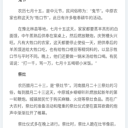
农历七月十五，是中元节，民间俗称为：“鬼节”。中原农
家也称这天为“牲口节”，此日有许多敬奉耕牛的活动。
在豫北林县等地，七月十五这天，家家都要蒸羊羔形的白
面馍，中午蒸熟后供奉在案桌上，然后燃放鞭炮，庆贺槽头兴
旺。凡有大牲口的农家，这天都要停止使役一天，把供奉后的
羊羔馍送给大牲口吃，也有给牲口喂豆等精饲料的，以显示牲
口节与平时不同。晚上，他们还要做一锅米汤给牲口喝。有民
谣说：“打一千，骂一万，七月十五喝顿小米饭。”
祭灶
农历腊月二十三，是“祭灶节”。河南腊月二十三祭灶的习
俗，每到腊月二十三这天，中原城乡噼噼叭叭燃放起新年的第
一轮鞭炮。城镇居民忙于购买麻糖、火烧等祭灶食品。而在广
大农村，祭灶的准备活动和隆重的祭灶仪式便在震耳欲聋的炮
声中渐渐拉开了帷幕。
祭灶仪式多在晚上进行。祭灶时，祭灶人跪在灶爷像前，