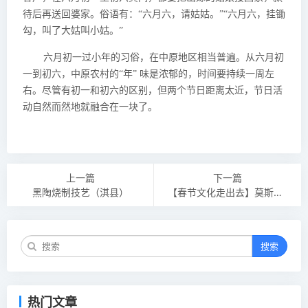
待后再送回婆家。俗语有：“六月六，请姑姑。”“六月六，挂锄
勾，叫了大姑叫小姑。”
六月初一过小年的习俗，在中原地区相当普遍。从六月初
一到初六，中原农村的“年” 味是浓郁的，时间要持续一周左
右。尽管有初一和初六的区别，但两个节日距离太近，节日活
动自然而然地就融合在一块了。
上一篇
下一篇
黑陶烧制技艺（淇县）
【春节文化走出去】莫斯科郊外的晚上,喀秋莎遇上少林功夫
搜索
热门文章