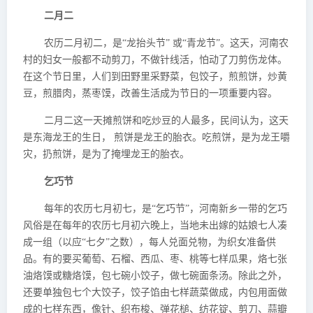
二月二
农历二月初二，是“龙抬头节” 或“青龙节”。这天，河南农
村的妇女一般都不动剪刀，不做针线活，怕动了刀剪伤龙体。
在这个节日里，人们到田野里采野菜，包饺子，煎煎饼，炒黄
豆，煎腊肉，蒸枣馍，改善生活成为节日的一项重要内容。
二月二这一天摊煎饼和吃炒豆的人最多，民间认为，这天
是东海龙王的生日， 煎饼是龙王的胎衣。吃煎饼，是为龙王嚼
灾，扔煎饼，是为了掩埋龙王的胎衣。
乞巧节
每年的农历七月初七，是“乞巧节”，河南新乡一带的乞巧
风俗是在每年的农历七月初六晚上，当地未出嫁的姑娘七人凑
成一组（以应“七夕”之数），每人兑面兑物，为织女准备供
品。有的要买葡萄、石榴、西瓜、枣、桃等七样瓜果，烙七张
油烙馍或糖烙馍，包七碗小饺子，做七碗面条汤。除此之外，
还要单独包七个大饺子，饺子馅由七样蔬菜做成，内包用面做
成的七样东西，像针、织布梭、弹花槌、纺花锭、剪刀、蒜瓣