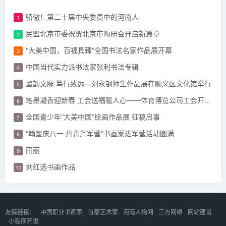
骄傲！第二十届中央委员中的河南人
民盟北京市委祝贺北京市陶研会开启新篇章
“大美中国，百福具臻”全国书法名家作品展开幕
中国当代实力派书法家张利书法专辑
墨韵文脉 笃行致远—刘永钢师生作品展在顺义区文化馆举行
笔墨凝香迎新春 工会送福暖人心——体育博览公司工会开展“迎新春 春联”活动
全国青少年“大美中国”绘画作品展 征稿启事
“翰墨庆八一·丹青润军营”书画家进军营活动圆满
田丽
刘红选书画作品
友情链接：
中国职业书画家
首都艺术家
河南人物网
三方网络
网站建设
小程序开发