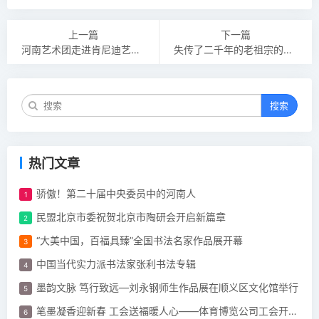
上一篇
下一篇
河南艺术团走进肯尼迪艺术中心添彩“春节家庭日”
失传了二千年的老祖宗的老话（请收好）
搜索
热门文章
骄傲！第二十届中央委员中的河南人
民盟北京市委祝贺北京市陶研会开启新篇章
“大美中国，百福具臻”全国书法名家作品展开幕
中国当代实力派书法家张利书法专辑
墨韵文脉 笃行致远—刘永钢师生作品展在顺义区文化馆举行
笔墨凝香迎新春 工会送福暖人心——体育博览公司工会开展“迎新春 春联”活动