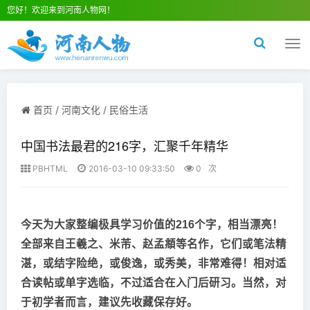
您好！欢迎来到河南人物网！
切
换
导
航
首页
/
河南文化
/
民俗生活
中国书法最君的216字，汇聚千年精华
PBHTML
2016-03-10 09:33:50
0
次
今天为大家整编极具学习价值的216个字，相当漂亮！
全部来自王羲之、米芾、赵孟頫等名作，它们或笔法精
湛，或结字险绝，或俊逸，或秀美，非常难得！相对适
合读帖或单字选临，不过适合在入门后研习。当然，对
于初学者而言，建议先收藏保存好。