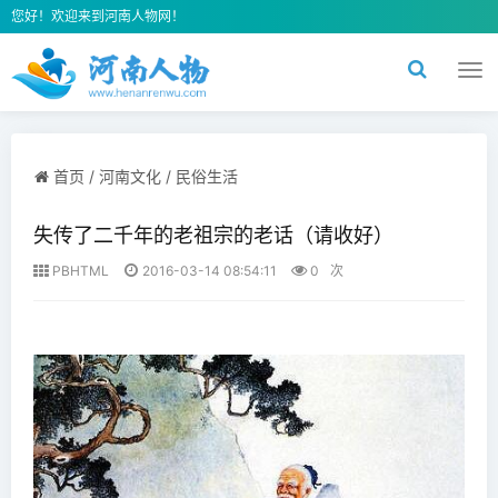
您好！欢迎来到河南人物网！
切
换
导
航
首页
/
河南文化
/
民俗生活
失传了二千年的老祖宗的老话（请收好）
PBHTML
2016-03-14 08:54:11
0
次