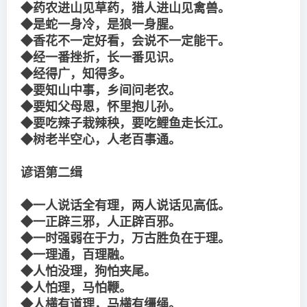
◆药农进山见草药，猎人进山见禽兽。
◆是蛇一身冷，是狼一身腥。
◆香花不一定好看，会说不一定能干。
◆经一番挫折，长一番见识。
◆经得广，知得多。
◆要知山中事，乡间问老农。
◆要知父母恩，怀里抱儿孙。
◆要吃辣子栽辣秧，要吃鲤鱼走长江。
◆树老半空心，人老百事通。
谚语第二缉
◆一人说话全有理，两人说话见高低。
◆一正辟三邪，人正辟百邪。
◆一时强弱在于力，万古胜负在于理。
◆一理通，百理融。
◆人怕没理，狗怕夹尾。
◆人怕理，马怕鞭。
◆人横有道理，马横有缰绳。