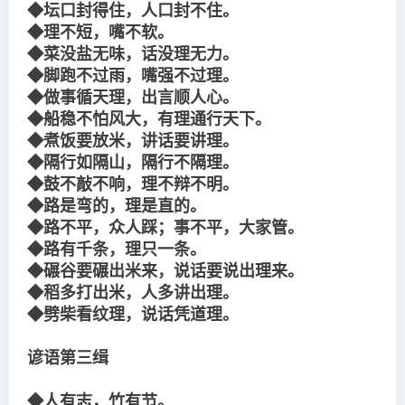
◆坛口封得住，人口封不住。
◆理不短，嘴不软。
◆菜没盐无味，话没理无力。
◆脚跑不过雨，嘴强不过理。
◆做事循天理，出言顺人心。
◆船稳不怕风大，有理通行天下。
◆煮饭要放米，讲话要讲理。
◆隔行如隔山，隔行不隔理。
◆鼓不敲不响，理不辩不明。
◆路是弯的，理是直的。
◆路不平，众人踩；事不平，大家管。
◆路有千条，理只一条。
◆碾谷要碾出米来，说话要说出理来。
◆稻多打出米，人多讲出理。
◆劈柴看纹理，说话凭道理。
谚语第三缉
◆人有志，竹有节。