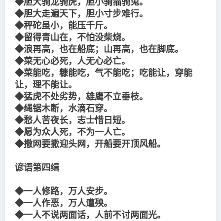
◆胆大骑龙骑虎，胆小骑猫骑兔。
◆胆大走遍天下，胆小寸步难行。
◆秤砣虽小，能压千斤。
◆留得青山在，不怕没柴烧。
◆浪再高，也在船底；山再高，也在脚底。
◆菜无心必死，人无心必亡。
◆菜能吃，糠能吃，气不能吃；吃能让，穿能
让，理不能让。
◆猛虎不处劣势，雄鹰不立垂枝。
◆绳锯木断，水滴石穿。
◆愁人苦夜长，志士惜日短。
◆愿为众人死，不为一人亡。
◆撒网要撒迎头网，开船要开顶风船。
谚语第四缉
◆一人修路，万人安步。
◆一人作恶，万人遭殃。
◆一人不说两面话，人前不讨两面光。