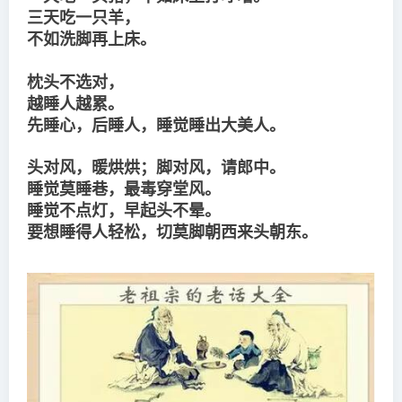
三天吃一只羊， 

不如洗脚再上床。
枕头不选对， 

越睡人越累。
先睡心，后睡人，睡觉睡出大美人。
头对风，暖烘烘；脚对风，请郎中。
睡觉莫睡巷，最毒穿堂风。
睡觉不点灯，早起头不晕。
要想睡得人轻松，切莫脚朝西来头朝东。