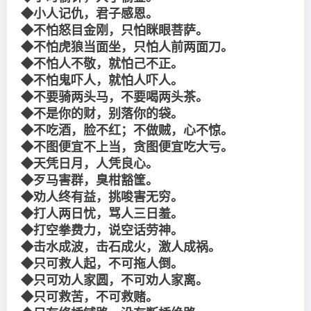
◆小人记仇，君子感恩。
◆不怕怒目金刚，只怕眯眼菩萨。
◆不怕虎狼当面坐，只怕人前两面刀。
◆不怕人不敬，就怕己不正。
◆不怕鬼吓人，就怕人吓人。
◆不要骑两头马，不要喝两头茶。
◆不是你的财，别落你的袋。
◆不吃酒，脸不红；不做贼，心不惊。
◆不图便宜不上当，贪图便宜吃大亏。
◆天凭日月，人凭良心。
◆歹马害群，臭柑豁筐。
◆劝人终有益，挑唆害无穷。
◆打人两日忧，骂人三日羞。
◆打空拳费力，说空话劳神。
◆击水成波，击石成火，激人成祸。
◆只可救人起，不可拖人倒。
◆只可劝人家圆，不可劝人家离。
◆只可救苦，不可救赌。