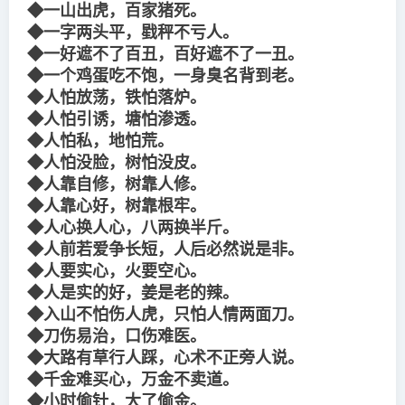
◆一山出虎，百家猪死。
◆一字两头平，戥秤不亏人。
◆一好遮不了百丑，百好遮不了一丑。
◆一个鸡蛋吃不饱，一身臭名背到老。
◆人怕放荡，铁怕落炉。
◆人怕引诱，塘怕渗透。
◆人怕私，地怕荒。
◆人怕没脸，树怕没皮。
◆人靠自修，树靠人修。
◆人靠心好，树靠根牢。
◆人心换人心，八两换半斤。
◆人前若爱争长短，人后必然说是非。
◆人要实心，火要空心。
◆人是实的好，姜是老的辣。
◆入山不怕伤人虎，只怕人情两面刀。
◆刀伤易治，口伤难医。
◆大路有草行人踩，心术不正旁人说。
◆千金难买心，万金不卖道。
◆小时偷针，大了偷金。