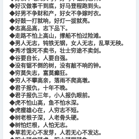
◆好汉做事干到底，好马登程跑到头。
◆好男不争财和产，好女不争嫁时衣。
◆好鼓一打就响，好灯一拔就亮。
◆志高品高，志下品下。
◆走路不怕上高山，撑船不怕过险滩。
◆男人无志，钝铁无钢，女人无志，乱草无秧。
◆秀才饿死不卖书，壮士穷途不卖剑。
◆谷要自长，人要自强。
◆没有锯不倒的树，没有敲不响的钟。
◆穷莫失志，富莫癫狂。
◆穷人不攀高亲，落雨不爬高墩。
◆君子报仇，十年不晚。
◆君子报仇三年，小人报仇眼前。
◆虎不怕山高，鱼不怕水深。
◆虎瘦雄心在，人穷志不短。
◆树老根子深，人老骨头硬。
◆树怕烂根，人怕无志。
◆草若无心不发芽，人若无心不发达。