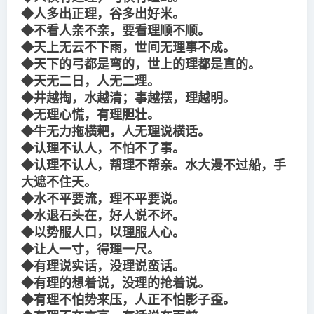
◆人多出正理，谷多出好米。
◆不看人亲不亲，要看理顺不顺。
◆天上无云不下雨，世间无理事不成。
◆天下的弓都是弯的，世上的理都是直的。
◆天无二日，人无二理。
◆井越掏，水越清；事越摆，理越明。
◆无理心慌，有理胆壮。
◆牛无力拖横耙，人无理说横话。
◆认理不认人，不怕不了事。
◆认理不认人，帮理不帮亲。水大漫不过船，手
大遮不住天。
◆水不平要流，理不平要说。
◆水退石头在，好人说不坏。
◆以势服人口，以理服人心。
◆让人一寸，得理一尺。
◆有理说实话，没理说蛮话。
◆有理的想着说，没理的抢着说。
◆有理不怕势来压，人正不怕影子歪。