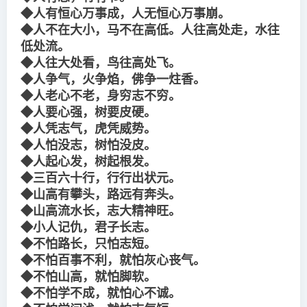
◆人有恒心万事成，人无恒心万事崩。
◆人不在大小，马不在高低。人往高处走，水往
低处流。
◆人往大处看，鸟往高处飞。
◆人争气，火争焰，佛争一炷香。
◆人老心不老，身穷志不穷。
◆人要心强，树要皮硬。
◆人凭志气，虎凭威势。
◆人怕没志，树怕没皮。
◆人起心发，树起根发。
◆三百六十行，行行出状元。
◆山高有攀头，路远有奔头。
◆山高流水长，志大精神旺。
◆小人记仇，君子长志。
◆不怕路长，只怕志短。
◆不怕百事不利，就怕灰心丧气。
◆不怕山高，就怕脚软。
◆不怕学不成，就怕心不诚。