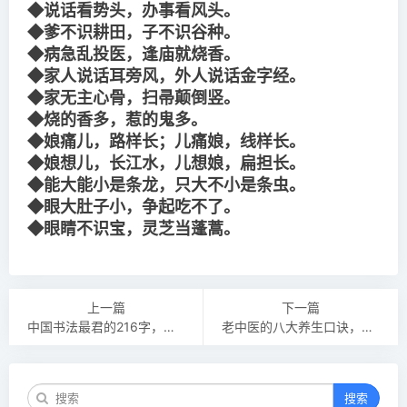
◆说话看势头，办事看风头。
◆爹不识耕田，子不识谷种。
◆病急乱投医，逢庙就烧香。
◆家人说话耳旁风，外人说话金字经。
◆家无主心骨，扫帚颠倒竖。
◆烧的香多，惹的鬼多。
◆娘痛儿，路样长；儿痛娘，线样长。
◆
娘想儿，长江水，儿想娘，扁担长。
◆能大能小是条龙，只大不小是条虫。
◆眼大肚子小，争起吃不了。
◆眼睛不识宝，灵芝当蓬蒿。
上一篇
下一篇
中国书法最君的216字，汇聚千年精华
老中医的八大养生口诀，每天照着做，保你不生病！
搜索