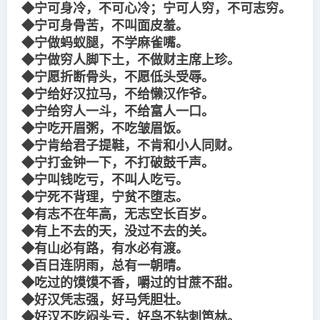
◆宁可身冷，不可心冷；宁可人穷，不可志穷。
◆宁可身骨苦，不叫面皮羞。
◆宁做蚂蚁腿，不学麻雀嘴。
◆宁做穷人脚下土，不做财主席上珍。
◆宁愿折断骨头，不愿低头受辱。
◆宁给好汉拉马，不给懒汉作爷。
◆宁给穷人一斗，不给富人一口。
◆宁吃开眉粥，不吃皱眉饭。
◆宁肯给君子提鞋，不肯和小人同财。
◆宁打金钟一下，不打破鼓千声。
◆宁叫钱吃亏，不叫人吃亏。
◆宁死不背理，宁贫不堕志。
◆有志不在年高，无志空长百岁。
◆有上不去的天，没过不去的关。
◆有山必有路，有水必有渡。
◆百日连阴雨，总有一朝晴。
◆吃过的馍馍不香，嚼过的甘蔗不甜。
◆好汉凭志强，好马凭胆壮。
◆好汉不吃闷头亏，好鸟不钻刺笆林。