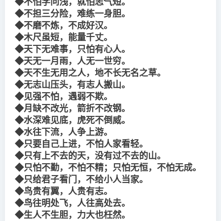
◆不怕学问浅，就怕志气短。
◆不担三分险，难练一身胆。
◆不磨不炼，不成好汉。
◆木尺虽短，能量千丈。
◆天下无难事，只怕有心人。
◆天无一月雨，人无一世穷。
◆天不生无用之人，地不长无名之草。
◆无志山压头，有志人搬山。
◆见强不怕，遇弱不欺。
◆月缺不改光，箭折不改钢。
◆水深难见底，虎死不倒威。
◆水往下流，人争上游。
◆只要自己上进，不怕人家看轻。
◆只有上不去的天，没有过不去的山。
◆只怕不勤，不怕不精；只怕无恒，不怕无成。
◆只给君子看门，不给小人当家。
◆鸟贵有翼，人贵有志。
◆鸟往明处飞，人往高处去。
◆生人不生胆，力大也枉然。