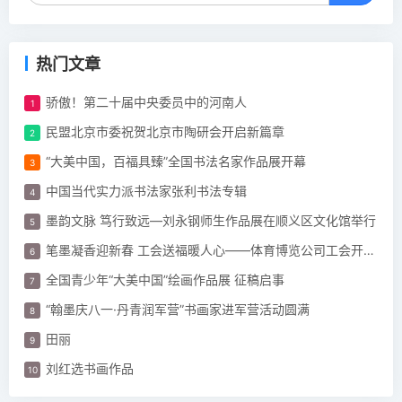
热门文章
骄傲！第二十届中央委员中的河南人
民盟北京市委祝贺北京市陶研会开启新篇章
“大美中国，百福具臻”全国书法名家作品展开幕
中国当代实力派书法家张利书法专辑
墨韵文脉 笃行致远—刘永钢师生作品展在顺义区文化馆举行
笔墨凝香迎新春 工会送福暖人心——体育博览公司工会开展“迎新春 春联”活动
全国青少年“大美中国”绘画作品展 征稿启事
“翰墨庆八一·丹青润军营”书画家进军营活动圆满
田丽
刘红选书画作品