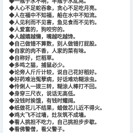
◆一瓶子水不响，半瓶子水乱晃。
◆人心不足蛇吞象，贪心不足吃月亮。
◆人在福中不知福，船在水中不知流。
◆人见利而不见害，鱼见食而不见钓。
◆人爱富的，狗咬穷的。
◆人越嬉越懒，嘴越吃越馋。
◆自己做错不算数，别人做错打屁股。
◆自家的肉不香，人家的菜有味。
◆自称好，烂稻草。
◆多鸣之猫，捕鼠必少。
◆论旁人斤斤计较，说自己花好稻好。
◆好药难治冤孽病，好话难劝糊涂虫。
◆伶俐人一拨三转，糊涂人棒打不回。
◆身穿三尺衣，说话无高低。
◆没钱时挨饿，有钱时耀阔。
◆纸做花儿不结果，蜡做芯儿近不得火。
◆鸡大飞不过墙，灶灰筑不成墙。
◆看人挑担不吃力，自己挑担步步歇。
◆看佛警僧，看父警子。