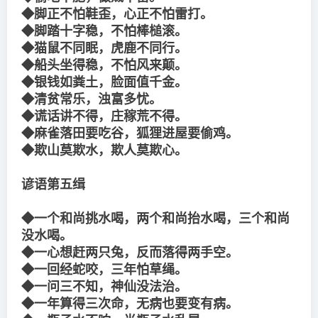
◆脚正不怕鞋歪，心正不怕雷打。
◆脚踏十字稳，不怕棒槌滚。
◆猫鼠不同眠，虎鹿不同行。
◆船头坐得稳，不怕风来颠。
◆银钱如粪土，脸面值千金。
◆清贫常乐，浊富多忧。
◆谎话讲不得，庄稼荒不得。
◆麻雀落田要吃谷，狐狸进屋要偷鸡。
◆欺山莫欺水，欺人莫欺心。
谚语第五缉
◆一个和尚挑水喝，两个和尚抬水喝，三个和尚
没水喝。
◆一心想赶两只兔，反而落得两手空。
◆一回经蛇咬，三年怕草绳。
◆一问三不知，神仙没法治。
◆一年算得三次命，无病也要变有病。