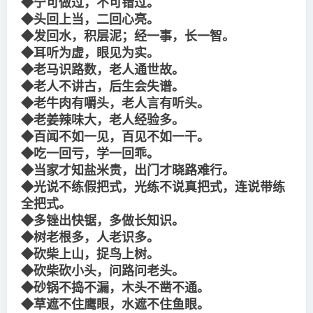
◆宁可做过，不可错过。
◆头回上当，二回心亮。
◆发回水，积层泥；经一事，长一智。
◆耳听为虚，眼见为实。
◆老马识路数，老人通世故。
◆老人不讲古，后生会失谱。
◆老牛肉有嚼头，老人言有听头。
◆老姜辣味大，老人经验多。
◆百闻不如一见，百见不如一干。
◆吃一回亏，学一回乖。
◆当家才知盐米贵，出门才晓路难行。
◆光说不练假把式，光练不说真把式，连说带练
全把式。
◆多锉出快锯，多做长知识。
◆树老根多，人老识多。
◆砍柴上山，捉鸟上树。
◆砍柴砍小头，问路问老头。
◆砂锅不捣不漏，木头不凿不通。
◆草遮不住鹰眼，水遮不住鱼眼。