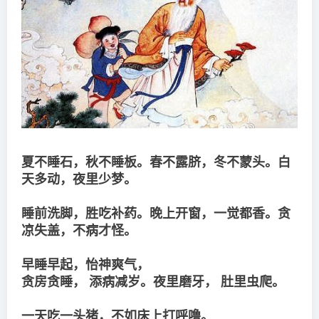
夏不睡石，秋不睡板。春不露脐，冬不蒙头。白
天多动，夜里少梦。
睡前洗脚，胜吃补药。晚上开窗，一觉都香。贪
凉失盖，不病才怪。
早睡早起，怡神爽气， 

贪房贪睡， 添病减岁。夜里磨牙， 肚里虫爬。
一天吃一头猪，不如床上打呼噜。