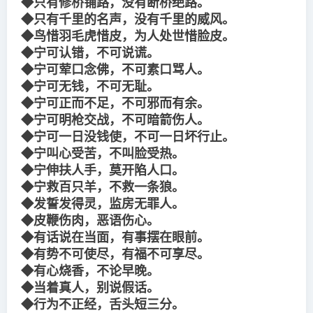
◆只有修桥铺路，没有断桥绝路。
◆只有千里的名声，没有千里的威风。
◆鸟惜羽毛虎惜皮，为人处世惜脸皮。
◆宁可认错，不可说谎。
◆宁可荤口念佛，不可素口骂人。
◆宁可无钱，不可无耻。
◆宁可正而不足，不可邪而有余。
◆宁可明枪交战，不可暗箭伤人。
◆宁可一日没钱使，不可一日坏行止。
◆宁叫心受苦，不叫脸受热。
◆宁伸扶人手，莫开陷人口。
◆宁救百只羊，不救一条狼。
◆发誓发得灵，监房无罪人。
◆皮鞭伤肉，恶语伤心。
◆有话说在当面，有事摆在眼前。
◆有势不可使尽，有福不可享尽。
◆有心烧香，不论早晚。
◆当着真人，别说假话。
◆行为不正经，舌头短三分。