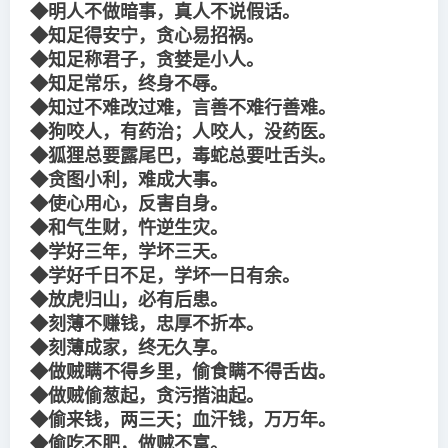
◆明人不做暗事，真人不说假话。
◆知足得安宁，贪心易招祸。
◆知足称君子，贪婪是小人。
◆知足常乐，终身不辱。
◆知过不难改过难，言善不难行善难。
◆狗咬人，有药治；人咬人，没药医。
◆狐狸总要露尾巴，毒蛇总要吐舌头。
◆贪图小利，难成大事。
◆使心用心，反害自身。
◆和气生财，忤逆生灾。
◆学好三年，学坏三天。
◆学好千日不足，学坏一日有余。
◆放虎归山，必有后患。
◆刻薄不赚钱，忠厚不折本。
◆刻薄成家，终无久享。
◆做贼瞒不得乡里，偷食瞒不得舌齿。
◆做贼偷葱起，贪污揩油起。
◆偷来钱，两三天；血汗钱，万万年。
◆偷吃不肥，做贼不富。